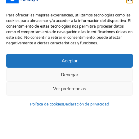
Para ofrecer las mejores experiencias, utilizamos tecnologías como las
cookies para almacenar y/o acceder a la información del dispositivo. El
consentimiento de estas tecnologías nos permitirá procesar datos
Our Approach
como el comportamiento de navegación o las identificaciones únicas en
este sitio. No consentir o retirar el consentimiento, puede afectar
negativamente a ciertas características y funciones.
Morbi malesuada, felis eget aliquam
hendrerit, felis ex tincidunt mi, gravida
Aceptar
facilisis leo nisi nec tellus. Aenean lobortis
Denegar
blandit turpis, sed sollicitudin metus auctor
ac. Fusce lacinia interdum metus.
Ver preferencias
Pellentesque et quam nisi. Sed fringilla
Política de cookies
Declaración de privacidad
gravida lorem, id rhoncus justo egestas sed.
Curabitur pharetra commodo enim, id cursus
neque dapibus sed. Curabitur pellentesque