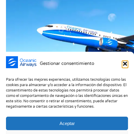
Gestionar consentimiento
Oceanic Airways presenta su nueva
Para ofrecer las mejores experiencias, utilizamos tecnologías como las
737-800NG de PMDG
cookies para almacenar y/o acceder a la información del dispositivo. El
consentimiento de estas tecnologías nos permitirá procesar datos
Sala de prensa
/
13 de enero de 2026
como el comportamiento de navegación o las identificaciones únicas en
este sitio. No consentir o retirar el consentimiento, puede afectar
negativamente a ciertas características y funciones.
Aceptar
1
2
3
4
5
→