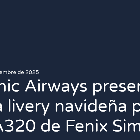
ciembre de 2025
ic Airways prese
 livery navideña p
A320 de Fenix Sim