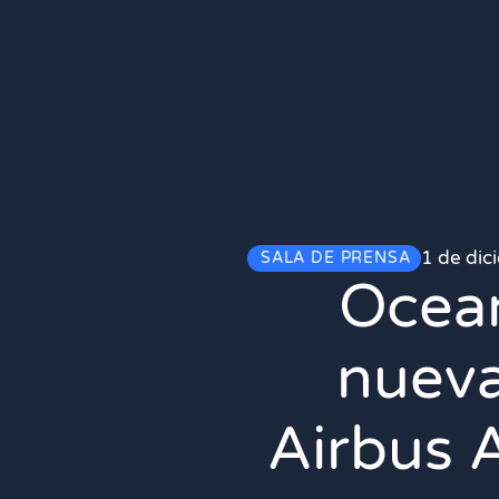
1 de di
SALA DE PRENSA
Ocean
nueva
Airbus 