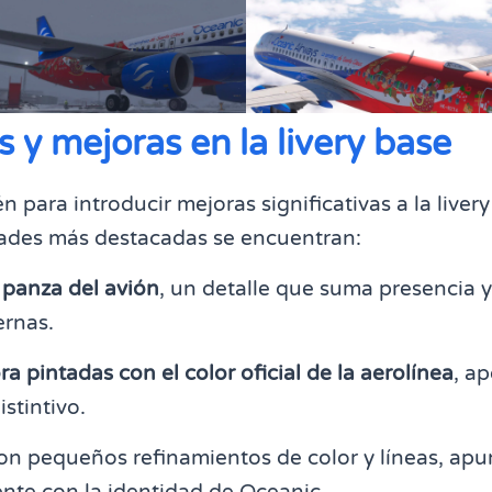
 y mejoras en la livery base
én para introducir mejoras significativas a la live
dades más destacadas se encuentran:
 panza del avión
, un detalle que suma presencia y
ernas.
a pintadas con el color oficial de la aerolínea
, a
stintivo.
on pequeños refinamientos de color y líneas, ap
ente con la identidad de Oceanic.