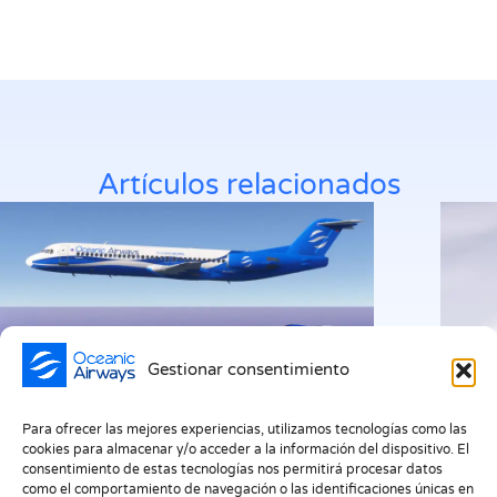
Artículos relacionados
Gestionar consentimiento
Oceanic Airways presenta su flota Fokker
Ocean
Para ofrecer las mejores experiencias, utilizamos tecnologías como las
con nuevas liveries para MSFS 2020 y
image
cookies para almacenar y/o acceder a la información del dispositivo. El
2024
SP1 p
consentimiento de estas tecnologías nos permitirá procesar datos
Sala de prensa
/
23 de julio de 2026
Sala d
como el comportamiento de navegación o las identificaciones únicas en